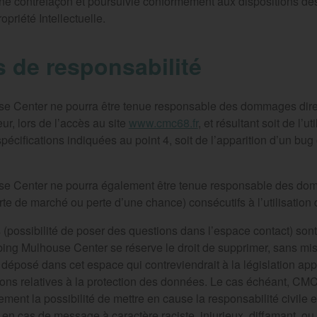
ne contrefaçon et poursuivie conformément aux dispositions des 
priété Intellectuelle.
s de responsabilité
 Center ne pourra être tenue responsable des dommages direct
eur, lors de l’accès au site
www.cmc68.fr
, et résultant soit de l’u
écifications indiquées au point 4, soit de l’apparition d’un bug
 Center ne pourra également être tenue responsable des domm
e de marché ou perte d’une chance) consécutifs à l’utilisation 
 (possibilité de poser des questions dans l’espace contact) sont
bing Mulhouse Center se réserve le droit de supprimer, sans m
 déposé dans cet espace qui contreviendrait à la législation app
itions relatives à la protection des données. Le cas échéant, C
ment la possibilité de mettre en cause la responsabilité civile 
t en cas de message à caractère raciste, injurieux, diffamant, o