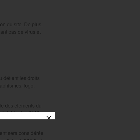
on du site. De plus,
nant pas de virus et
 détient les droits
raphismes, logo,
rtie des éléments du
 préalable de : CMC
ient sera considérée