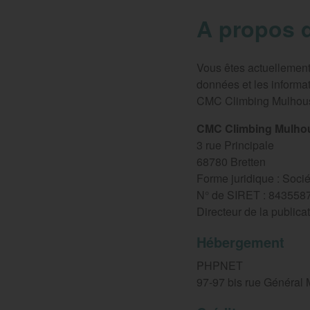
A propos d
Vous êtes actuellement
données et les informat
CMC Climbing Mulhous
CMC Climbing Mulho
3 rue Principale
68780 Bretten
Forme juridique : Socié
N° de SIRET : 843558
Directeur de la publica
Hébergement
PHPNET
97-97 bis rue Général