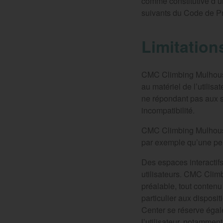
comme constitutive d’u
suivants du Code de Pro
Limitation
CMC Climbing Mulhouse
au matériel de l’utilisat
ne répondant pas aux sp
incompatibilité.
CMC Climbing Mulhouse
par exemple qu’une pert
Des espaces interactifs
utilisateurs. CMC Clim
préalable, tout contenu
particulier aux dispos
Center se réserve égale
l’utilisateur, notammen